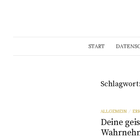
START
DATENS
Schlagwort
ALLGEMEIN
ER
/
Deine gei
Wahrneh