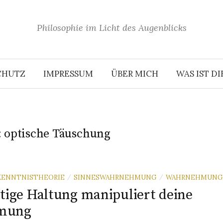
Philosophie im Licht des Augenblicks
CHUTZ
IMPRESSUM
ÜBER MICH
WAS IST D
:
optische Täuschung
KENNTNISTHEORIE
SINNESWAHRNEHMUNG
WAHRNEHMUNG
/
/
stige Haltung manipuliert deine
mung